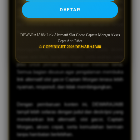
menemukan pintu masuk yang praktis saat akses
utama terasa lambat atau sulit dibuka. Susunan
DAFTAR
menu dibuat sederhana supaya tombol login, daftar,
dan informasi penting tetap mudah dijangkau tanpa
harus melewati banyak langkah.
DEWARAJA88: Link Alternatif Slot Gacor Captain Morgan Akses
Cepat Anti Ribet
© COPYRIGHT 2026 DEWARAJA88
Keunggulan utama halaman ini ada pada akses
cepat anti ribet, tampilan ringan, serta arahan yang
jelas untuk pemain baru maupun member lama.
Semua bagian disusun agar pengalaman membuka
link alternatif slot gacor Captain Morgan terasa lebih
nyaman, responsif, dan tidak membingungkan.
Dengan pembaruan konten ini, DEWARAJA88
tampil lebih selaras dengan judul dan deskripsi yang
menekankan link alternatif, slot gacor, Captain
Morgan, akses cepat, serta kemudahan bermain
tanpa hambatan berlebihan.