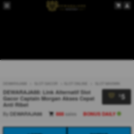
DEWARAJA88
SLOT GACOR
SLOT ONLINE
SLOT MAXWIN
DEWARAJA88: Link Alternatif Slot
5
$
Gacor Captain Morgan Akses Cepat
Anti Ribet
By
DEWARAJA88
888
sales
BONUS DAILY