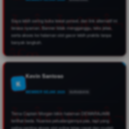
Saya lebih sering buka lewat ponsel, dan link alternatif ini
terasa nyaman. Banner tidak mengganggu, teks jelas,
serta akses ke halaman slot gacor lebih praktis tanpa
banyak langkah.
Kevin Santoso
K
MEMBER SEJAK 2025
SURABAYA
Tema Captain Morgan bikin halaman DEWARAJA88
terlihat beda. Nuansa petualangannya pas, tapi yang
paling penting akses slot online tetap cepat dan mudah