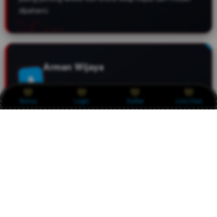
dipahami.
Arman Wijaya
A
MEMBER SEJAK 2026
MAKASSAR
Bonus
Login
Daftar
Live Chat
Kontennya sekarang lebih nyambung dengan judul.
Penjelasan tentang link alternatif, akses cepat, dan slot
gacor Captain Morgan dibuat jelas sehingga member
baru cepat paham.