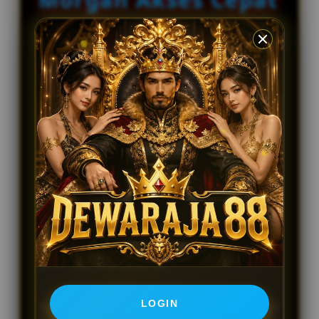
DEWARAJA88
menghadirkan link alternatif slot
gacor Captain Morgan untuk pemain yang ingin
masuk lebih cepat tanpa proses ribet. Jalur akses
ini dibuat agar pengguna tetap bisa membuka
halaman utama dengan lancar, baik melalui
perangkat mobile maupun desktop.
Konsep Captain Morgan dipakai sebagai identitas
petualangan yang kuat, memberi nuansa berbeda
pada pengalaman bermain slot online. Tampilan
dibuat tegas, mudah dikenali, dan tetap fokus pada
kenyamanan pengguna saat mencari akses slot
gacor yang stabil setiap hari.
LOGIN
Melalui link alternatif DEWARAJA88, pemain dapat