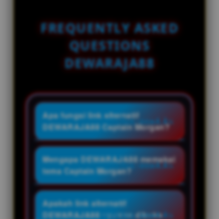
FREQUENTLY ASKED
QUESTIONS
DEWARAJA88
Apa fungsi link alternatif
DEWARAJA88 Captain Morgan?
Link alternatif DEWARAJA88
Captain Morgan berfungsi
Mengapa DEWARAJA88 memakai
sebagai jalur akses cadangan
tema Captain Morgan?
agar pemain tetap bisa membuka
Tema Captain Morgan dipakai
halaman slot gacor dengan lebih
untuk memberi kesan
Apakah link alternatif
cepat, praktis, dan anti ribet saat
petualangan yang kuat, berani,
DEWARAJA88 nyaman dibuka
akses utama kurang stabil.