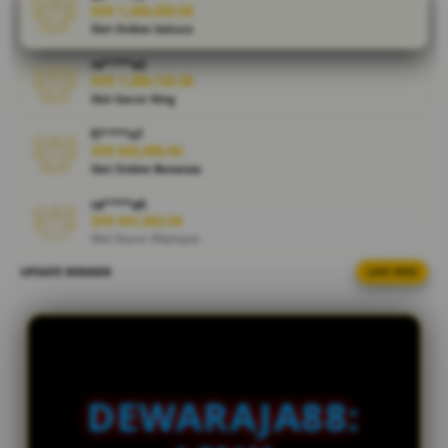
IDR 1,356,050.00
cepat anti
Slot Online Sakura
ribet, tampilan
stabil, proses
re****a2
mudah, dan
IDR 1,289,120.36
pengalaman
Slot Gacor King
bermain slot
fi****o7
online lebih
IDR 643,996.84
lancar setiap
Slot Online Bonanza
hari.
ra****a5
IDR 641,663.94
V
Slot Gacor Olympus
i
e
UPDATE WINNER
LIVE FEED
sa****a4
IDR 638,961.22
w
Slot Online Bullseye
l
i
ar****o3
c
IDR 1,648,906.02
e
Slot Online Bonanza
n
DEWARAJA88:
re****a6
s
IDR 2,276,813.64
e