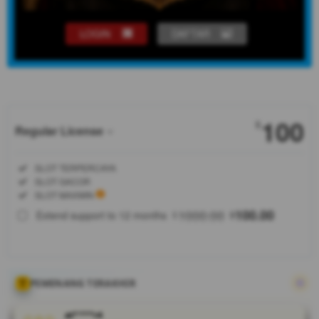
LOGIN
DAFTAR
Show More
100
$
Regular License
Regular
Included:
SLOT TERPERCAYA
License
Included:
SLOT GACOR
SELECTED
Included:
SLOT MAXWIN
88
$
1000.00
100.00
Extend support to 12 months
$
$
DEWARAJA88
hadir sebagai
link alternatif
slot gacor
PEMENANG TERAKHIR
Captain
Morgan
dengan akses
at****r4